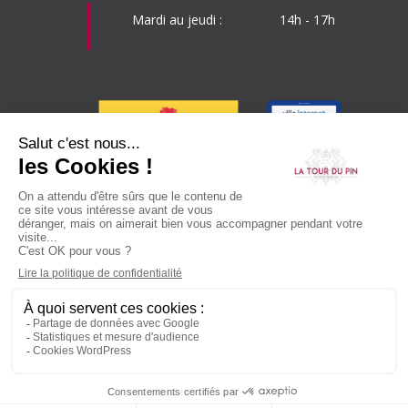
Mardi au
jeudi :
14h - 17h
LIENS UTILES
Publications
Recrutement
Plan du site
Mentions légales
Contact