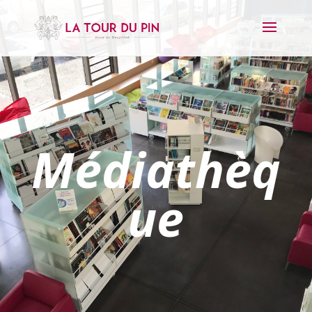
Médiathèq
ue