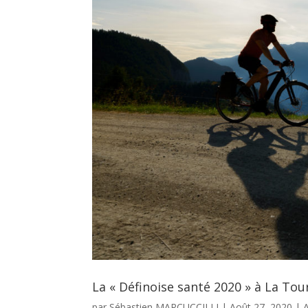
La « Définoise santé 2020 » à La Tour
par
Sébastien MARCUCCILLI
|
Août 27, 2020
|
A