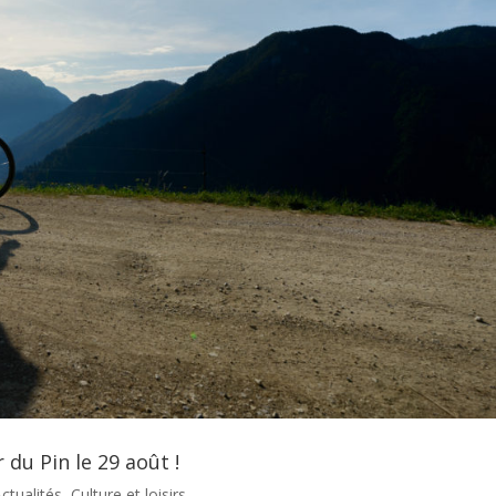
 du Pin le 29 août !
ctualités
,
Culture et loisirs