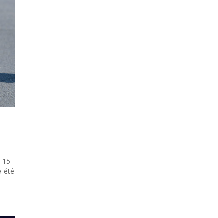
e 15
a été