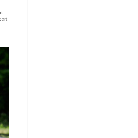
rt
port