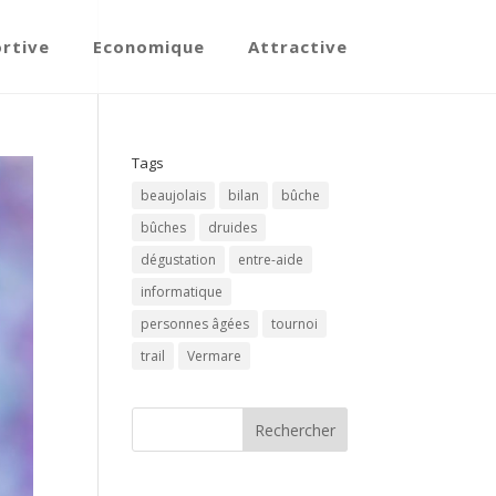
ortive
Economique
Attractive
Tags
beaujolais
bilan
bûche
bûches
druides
dégustation
entre-aide
informatique
personnes âgées
tournoi
trail
Vermare
Rechercher