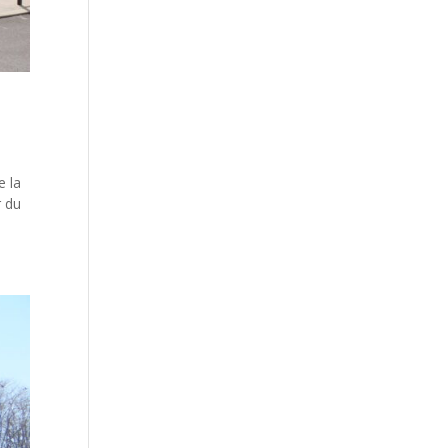
e la
r du