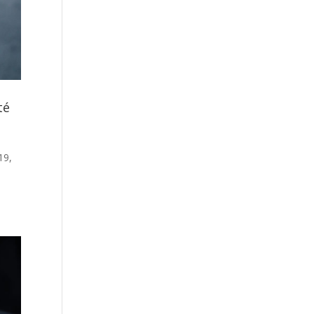
té
19,